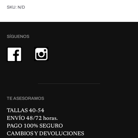
a
SKU:
N/D
d
SÍGUENOS
TE ASESORAMOS
TALLAS 40-54
ENVÍO 48/72 horas.
PAGO 100% SEGURO
CAMBIOS Y DEVOLUCIONES