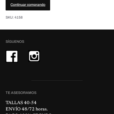
a
6
.
d
Continuar comprando
5
€
SKU:
4158
.
SÍGUENOS
TE ASESORAMOS
TALLAS 40-54
ENVÍO 48/72 horas.