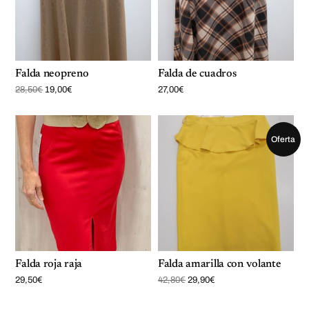
Falda neopreno
Falda de cuadros
E
E
28,50
€
19,00
€
27,00
€
l
l
p
p
r
r
e
e
c
c
Oferta
i
i
o
o
o
a
r
c
i
t
g
u
i
a
n
l
a
e
l
s
e
:
r
1
a
9
:
,
Falda roja raja
Falda amarilla con volante
2
0
8
0
E
E
29,50
€
42,80
€
29,90
€
,
€
l
l
5
.
p
p
0
r
r