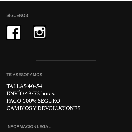
€
e
e
.
c
c
i
i
o
o
SÍGUENOS
o
a
r
c
i
t
g
u
i
a
n
l
a
e
l
s
e
:
r
2
a
9
:
,
4
9
2
0
,
€
TE ASESORAMOS
8
.
0
€
TALLAS 40-54
.
ENVÍO 48/72 horas.
PAGO 100% SEGURO
CAMBIOS Y DEVOLUCIONES
INFORMACIÓN LEGAL