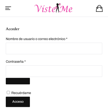
Acceder
O
Nombre de usuario o correo electrónico
*
b
l
i
g
a
t
O
Contraseña
*
o
b
r
l
i
i
o
g
a
t
o
r
i
Recuérdame
o
Acceso