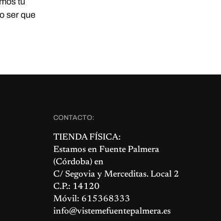
mos tu
no ser que
CONTACTO:
TIENDA FÍSICA:
Estamos en
Fuente Palmera
(Córdoba) en
C/ Segovia y Merceditas. Local 2
C.P.: 14120
Móvil: 615368333
info@vistemefuentepalmera.es