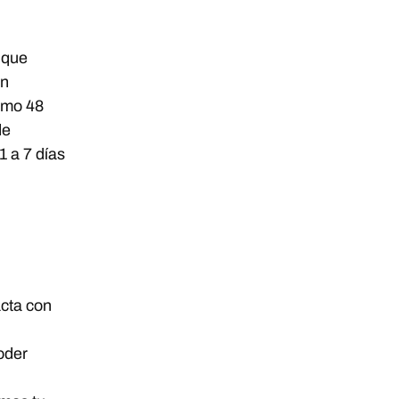
 que
on
imo 48
de
1 a 7 días
acta con
oder