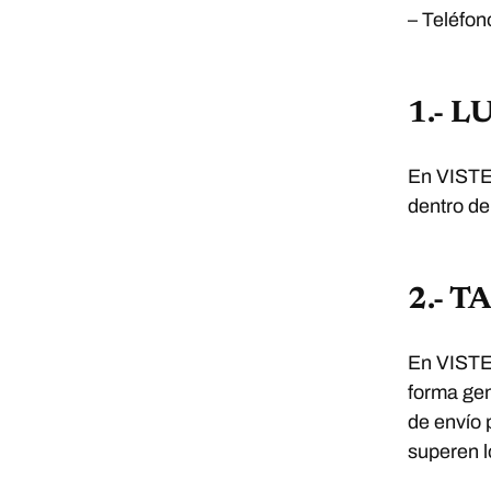
– Teléfon
1.- 
En VISTE
dentro del
2.- T
En VISTE
forma gen
de envío 
superen l