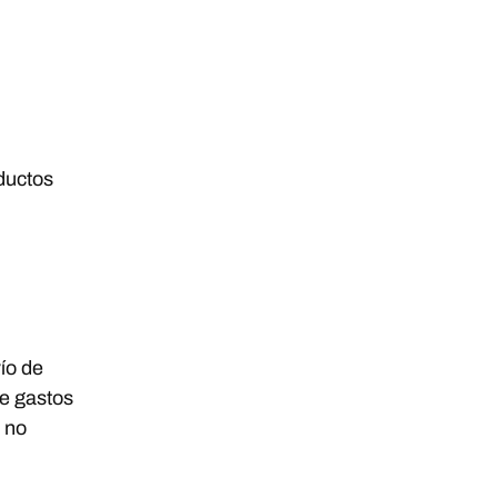
ductos
ío de
de gastos
e no