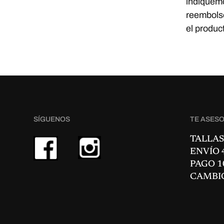
indiquem
reembolso
el produc
SÍGUENOS
TE ASES
TALLAS
ENVÍO 4
PAGO 1
CAMBI