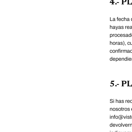
4.- 
La fecha 
hayas rea
procesado
horas), c
confirmac
dependien
5.- 
Si has re
nosotros 
info@vist
devolvern