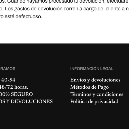
os. Cuando hayamos procesado tu devolución, efectuare
. Los gastos de devolución corren a cargo del cliente a 
to esté defectuoso.
ORAMOS
INFORMACIÓN LEGAL
 40-54
Envíos y devoluciones
8/72 horas.
Métodos de Pago
00% SEGURO
Términos y condiciones
OS Y DEVOLUCIONES
Política de privacidad