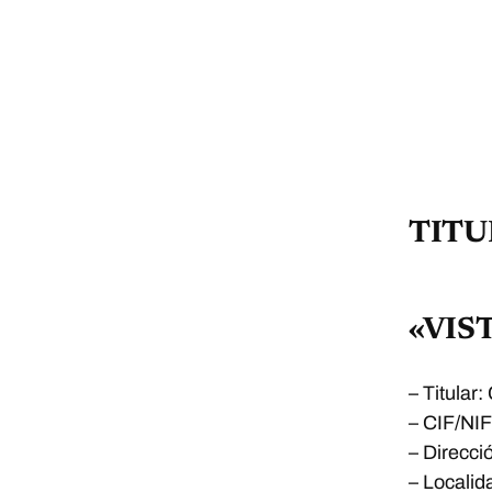
TITU
«VIS
– Titula
– CIF/NI
– Direcci
– Locali