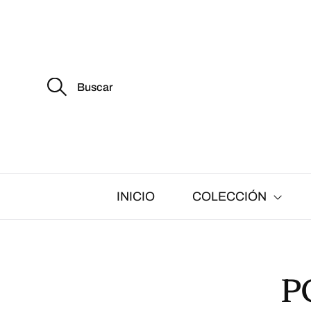
B
u
s
c
a
r
:
INICIO
COLECCIÓN
P