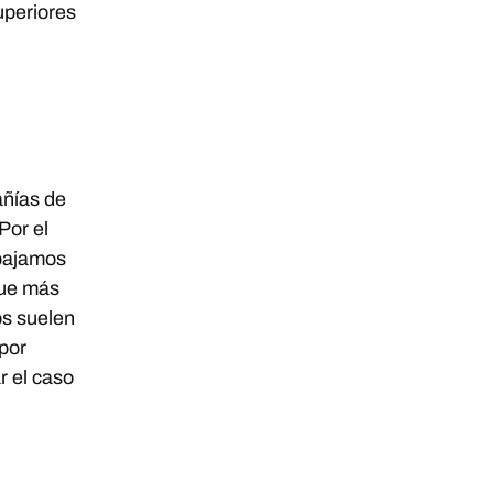
uperiores
ñías de
Por el
abajamos
que más
os suelen
 por
r el caso