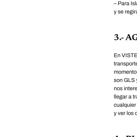
– Para Is
y se regi
3.- 
En VIST
transport
momento, 
son GLS 
nos inter
llegar a 
cualquier
y ver los