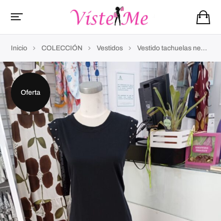
Inicio
COLECCIÓN
Vestidos
Vestido tachuelas negro
Oferta