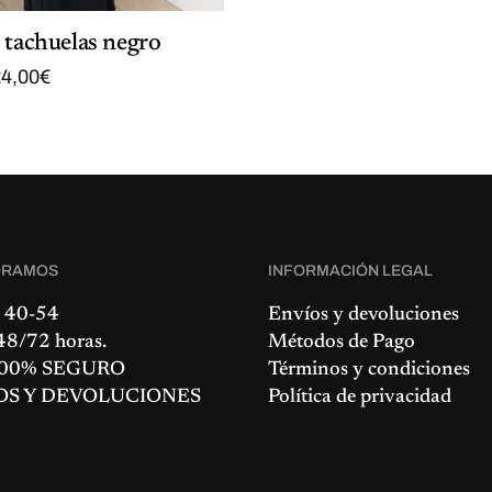
 tachuelas negro
E
E
4,00
€
l
p
r
e
c
i
o
a
c
ORAMOS
t
INFORMACIÓN LEGAL
u
a
 40-54
Envíos y devoluciones
l
8/72 horas.
Métodos de Pago
e
00% SEGURO
Términos y condiciones
s
:
OS Y DEVOLUCIONES
Política de privacidad
2
4
,
0
0