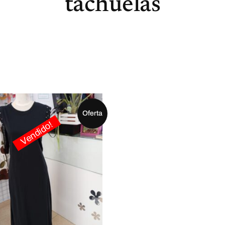
tachuelas
Oferta
Vendido!