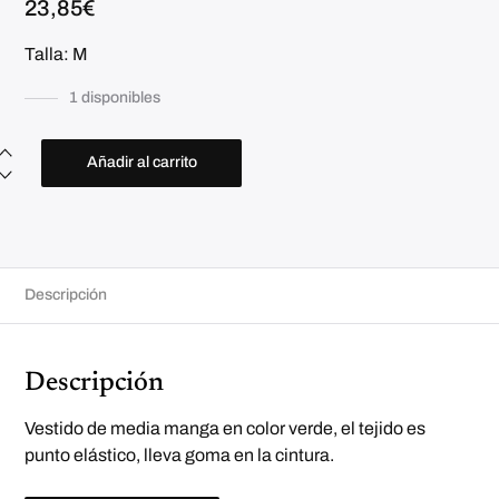
23,85
€
Talla: M
1 disponibles
V
e
Añadir al carrito
s
t
i
d
o
p
u
n
Descripción
t
o
c
a
n
Descripción
t
i
d
a
Vestido de media manga en color verde, el tejido es
d
punto elástico, lleva goma en la cintura.