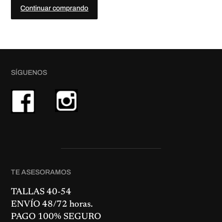
9
.
Continuar comprando
9
€
.
SÍGUENOS
TE ASESORAMOS
TALLAS 40-54
ENVÍO 48/72 horas.
PAGO 100% SEGURO