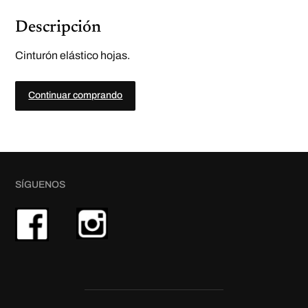
c
a
Descripción
n
t
i
d
Cinturón elástico hojas.
a
d
Continuar comprando
SÍGUENOS