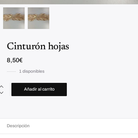
Cinturón hojas
8,50
€
1 disponibles
C
i
Añadir al carrito
n
t
u
r
ó
n
h
o
Descripción
j
a
s