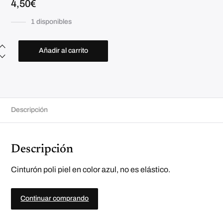
4,50
€
1 disponibles
C
i
Añadir al carrito
n
t
u
r
ó
n
p
o
Descripción
l
i
p
i
e
Descripción
l
a
z
u
Cinturón poli piel en color azul, no es elástico.
l
c
a
n
Continuar comprando
t
i
d