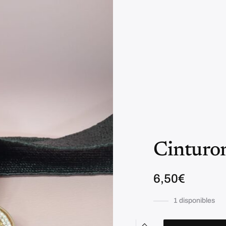
Cinturon
6,50
€
1 disponibles
C