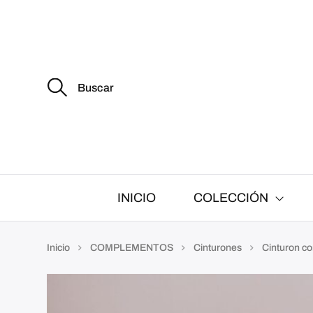
B
u
s
c
a
r
:
INICIO
COLECCIÓN
Inicio
COMPLEMENTOS
Cinturones
Cinturon co