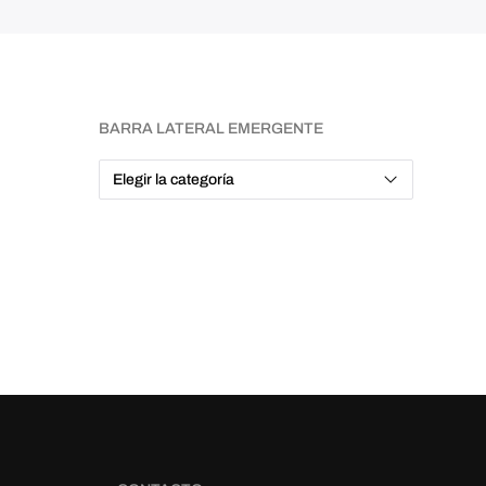
BARRA LATERAL EMERGENTE
B
A
R
R
A
L
A
T
E
R
A
L
E
M
E
R
G
E
N
T
E