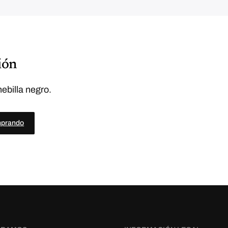
ión
ebilla negro.
mprando