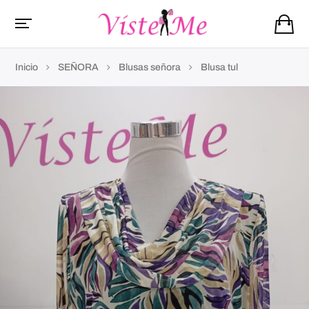
Inicio
SEÑORA
Blusas señora
Blusa tul