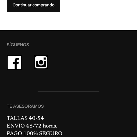
5
.
Continuar comprando
0
€
.
SÍGUENOS
TE ASESORAMOS
TALLAS 40-54
ENVÍO 48/72 horas.
PAGO 100% SEGURO