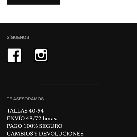
a
5
.
d
0
€
.
SÍGUENOS
TE ASESORAMOS
TALLAS 40-54
ENVÍO 48/72 horas.
PAGO 100% SEGURO
CAMBIOS Y DEVOLUCIONES