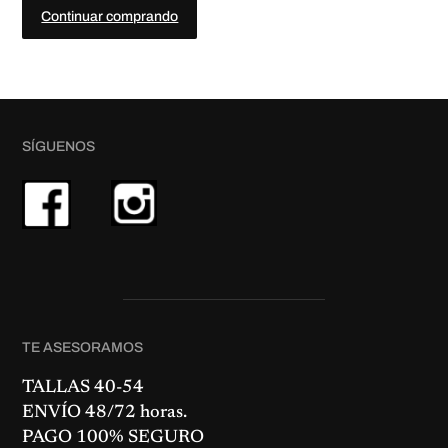
5
.
Continuar comprando
0
€
.
SÍGUENOS
TE ASESORAMOS
TALLAS 40-54
ENVÍO 48/72 horas.
PAGO 100% SEGURO