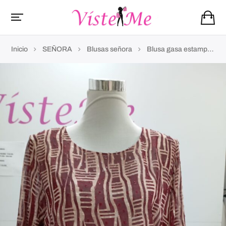
Inicio
SEÑORA
Blusas señora
Blusa gasa estampada