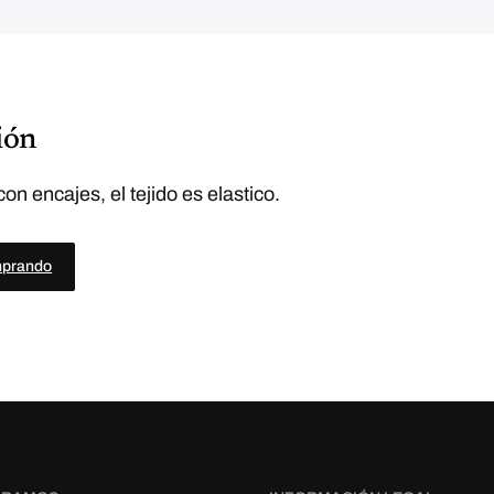
,
5
0
€
.
ión
on encajes, el tejido es elastico.
mprando