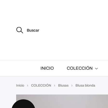
B
u
s
c
a
r
:
INICIO
COLECCIÓN
Inicio
COLECCIÓN
Blusas
Blusa blonda