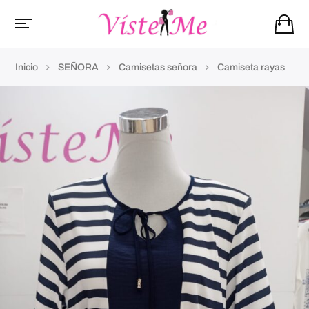
Inicio
SEÑORA
Camisetas señora
Camiseta rayas