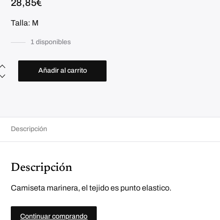
28,85
€
Talla: M
1 disponibles
C
a
Añadir al carrito
m
i
s
e
t
a
r
a
Descripción
y
a
s
c
a
Descripción
n
t
i
d
Camiseta marinera, el tejido es punto elastico.
a
d
Continuar comprando