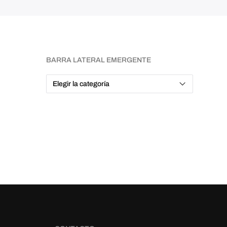
BARRA LATERAL EMERGENTE
B
A
R
R
A
L
A
T
E
R
A
L
E
M
E
R
G
E
N
T
E