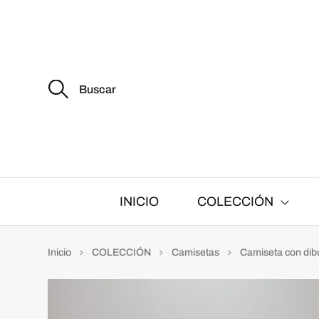
B
u
s
c
a
r
:
INICIO
COLECCIÓN
Inicio
COLECCIÓN
Camisetas
Camiseta con dib