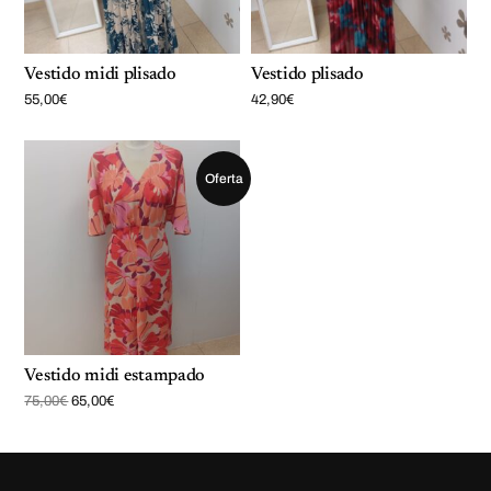
Vestido midi plisado
Vestido plisado
55,00
€
42,90
€
Oferta
Vestido midi estampado
E
E
75,00
€
65,00
€
l
l
p
p
r
r
e
e
c
c
i
i