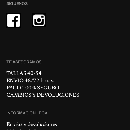
o
o
SÍGUENOS
o
a
r
c
i
t
g
u
i
a
n
l
a
e
l
s
e
:
r
6
a
5
:
,
7
0
5
0
,
€
TE ASESORAMOS
0
.
0
€
TALLAS 40-54
.
ENVÍO 48/72 horas.
PAGO 100% SEGURO
CAMBIOS Y DEVOLUCIONES
INFORMACIÓN LEGAL
Envíos y devoluciones